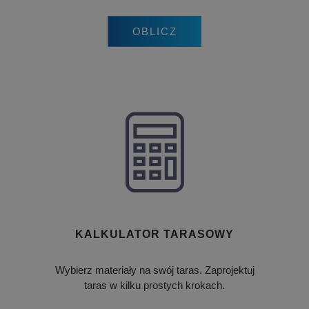
CMSCookieLevel
Kentiko Software
1 sekunda
LLC
OBLICZ
deceuninck.pl
CMSCsrfCookie
Kentiko Software
1 sekunda
LLC
deceuninck.pl
CMSCurrentTheme
deceuninck.pl
1 sekunda
CMSPreferredCulture
Kentiko Software
1 sekunda
LLC
deceuninck.pl
CMSPreferredCultureUI
deceuninck.pl
1 sekunda
CMSpropertytab
deceuninck.pl
1 sekunda
CMSViewMode
deceuninck.pl
1 sekunda
CookieScriptConsent
CookieScript
1 miesiąc
www.deceuninck.pl
KALKULATOR TARASOWY
Wybierz materiały na swój taras. Zaprojektuj
taras w kilku prostych krokach.