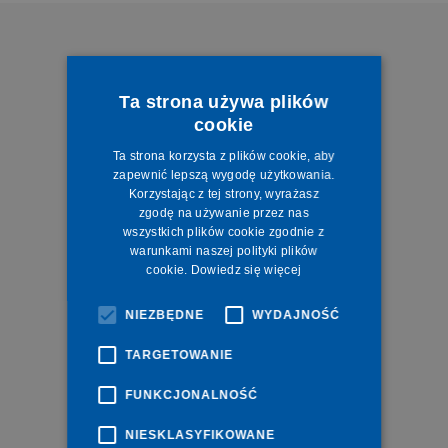
Ta strona używa plików
cookie
Ta strona korzysta z plików cookie, aby
zapewnić lepszą wygodę użytkowania.
Korzystając z tej strony, wyrażasz
zgodę na używanie przez nas
wszystkich plików cookie zgodnie z
warunkami naszej polityki plików
cookie.
Dowiedz się więcej
WINSPIRATOR - KONFIGURATOR
NIEZBĘDNE
WYDAJNOŚĆ
OKIEN I DRZWI
TARGETOWANIE
Możesz skorzystać z naszego konfiguratora,
aby zaprojektować wygląd swojej elewacji
FUNKCJONALNOŚĆ
dodając nowe okna i drzwi.
NIESKLASYFIKOWANE