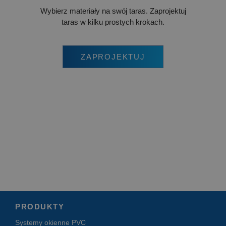
ANONCHK
Microsoft
10 minut
Ten 
Wybierz materiały na swój taras. Zaprojektuj
Corporation
zawi
taras w kilku prostych krokach.
.c.clarity.ms
o ty
uży
koń
ze s
inte
ZAPROJEKTUJ
wsze
któr
koń
zob
odwi
witr
PRODUKTY
Systemy okienne PVC