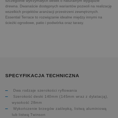
szczególnie wytrzymałych desek o naturalnym wyglądzie
drewna. Dwanaście dostępnych wariantów pozwoli na realizację
wszelkich projektów aranżacji przestrzeni zewnętrznych.
Essential Terrace to rozwiązanie idealne między innymi na
ścieżki ogrodowe, patio i podwórka oraz tarasy.
SPECYFIKACJA TECHNICZNA
Dwa rodzaje szerokości ryflowania
Szerokość deski 140mm (145mm wraz z dylatacją),
wysokość 28mm
Wykończenie brzegów zaślepką, listwą aluminiową
lub listwą Twinson