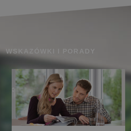
deceuninck.pl
CMSPreferredCultureUI
deceuninck.pl
1 sekunda
CMSpropertytab
deceuninck.pl
1 sekunda
CMSViewMode
deceuninck.pl
1 sekunda
CookieScriptConsent
CookieScript
1 miesiąc
www.deceuninck.pl
WSKAZÓWKI I PORADY