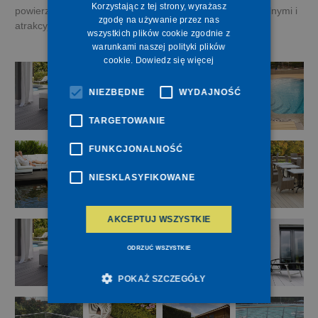
Korzystając z tej strony, wyrażasz
powierzchnie każdego tarasu czy patio, czyniąc je przytulnymi i
zgodę na używanie przez nas
atrakcyjnymi.
wszystkich plików cookie zgodnie z
warunkami naszej polityki plików
cookie.
Dowiedz się więcej
NIEZBĘDNE
WYDAJNOŚĆ
TARGETOWANIE
FUNKCJONALNOŚĆ
NIESKLASYFIKOWANE
AKCEPTUJ WSZYSTKIE
ODRZUĆ WSZYSTKIE
POKAŻ SZCZEGÓŁY