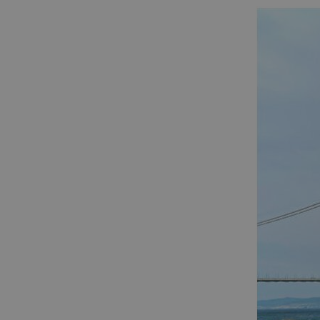
ASP.NET_SessionId
CMSCookieLevel
CMSCsrfCookie
CMSCurrentTheme
CMSPreferredCulture
CMSPreferredCultureUI
CMSpropertytab
CMSViewMode
CookieScriptConsent