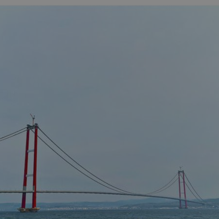
Domena
przechowywania
Microsoft
1 sekunda
Corporation
deceuninck.pl
Kentiko Software
1 sekunda
LLC
deceuninck.pl
Kentiko Software
1 sekunda
LLC
deceuninck.pl
deceuninck.pl
1 sekunda
Kentiko Software
1 sekunda
LLC
deceuninck.pl
deceuninck.pl
1 sekunda
deceuninck.pl
1 sekunda
deceuninck.pl
1 sekunda
CookieScript
1 miesiąc
Ten plik cookie jest używany przez usługę Cook
www.deceuninck.pl
zapamiętywania preferencji dotyczących zgody u
Jest to konieczne, aby baner cookie Cookie-Scri