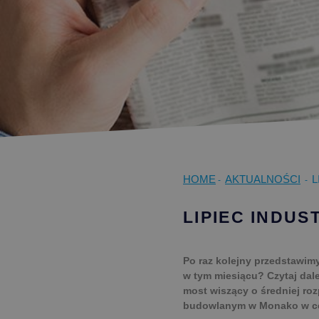
HOME
AKTUALNOŚCI
L
-
-
LIPIEC INDUS
Po raz kolejny przedstawim
w tym miesiącu? Czytaj dale
most wiszący o średniej ro
budowlanym w Monako w ce