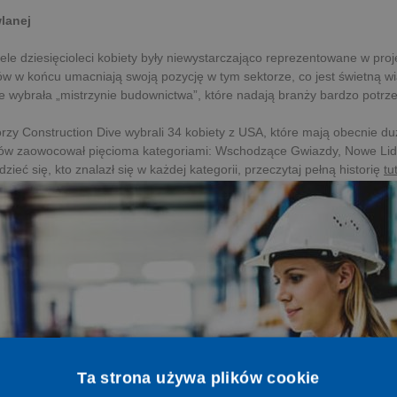
lanej
wiele dziesięcioleci kobiety były niewystarczająco reprezentowane w pr
połów w końcu umacniają swoją pozycję w tym sektorze, co jest świetną 
e wybrała „mistrzynie budownictwa”, które nadają branży bardzo potrze
zy Construction Dive wybrali 34 kobiety z USA, które mają obecnie du
ów zaowocował pięcioma kategoriami: Wschodzące Gwiazdy, Nowe Lider
zieć się, kto znalazł się w każdej kategorii, przeczytaj pełną historię
tu
Ta strona używa plików cookie