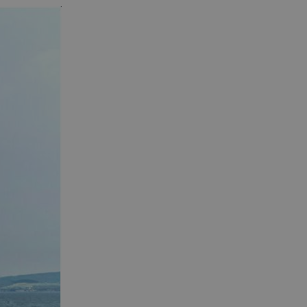
ie-Script.com do
żytkownika na pliki cookie.
pt.com działał poprawnie.