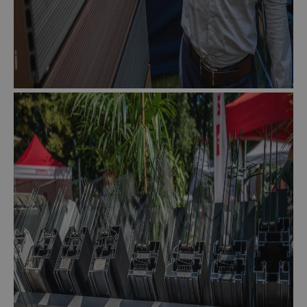
CMSCookieLevel
Kentiko Software
1 sekunda
LLC
deceuninck.pl
CMSCsrfCookie
Kentiko Software
1 sekunda
LLC
deceuninck.pl
CMSCurrentTheme
deceuninck.pl
1 sekunda
CMSPreferredCulture
Kentiko Software
1 sekunda
LLC
deceuninck.pl
CMSPreferredCultureUI
deceuninck.pl
1 sekunda
CMSpropertytab
deceuninck.pl
1 sekunda
CMSViewMode
deceuninck.pl
1 sekunda
CookieScriptConsent
CookieScript
1 miesiąc
www.deceuninck.pl