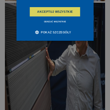
AKCEPTUJ WSZYSTKIE
ODRZUĆ WSZYSTKIE
POKAŻ SZCZEGÓŁY
Niezbędne
Wydajność
Targetowanie
Funkcjonalność
Niesklasyfikowane
Niezbędne pliki cookie umożliwiają korzystanie z
podstawowych funkcji strony internetowej, takich
jak logowanie użytkownika i zarządzanie kontem.
Bez niezbędnych plików cookie nie można
prawidłowo korzystać ze strony internetowej.
Provider /
Okres
Nazwa
Domena
przechowywania
ASP.NET_SessionId
Microsoft
1 sekunda
Corporation
deceuninck.pl